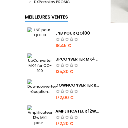
DXPatrol by PROSIC
MEILLEURES VENTES
LNB POUR QO100
Prix
18,45 €
UPCONVERTER MK4 FOR QO-100
Prix
135,30 €
DOWNCONVERTER RÉCEPTION QO-100 DX PATROL
Prix
172,00 €
AMPLIFICATEUR 12W MKII POUR QO-100 DX PATROL
Prix
172,20 €