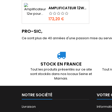
AMPLIFICATEUR 12W POUR QO-100 DX PATROL
Prix
172,20 €
PRO-SIC,
Ce sont plus de 40 années d'une passion mise au servic
STOCK EN FRANCE
Tout les produits présentés sur ce site
Tout n
sont stockés dans nos locaux Seine et
Marnais.
NOTRE SOCIÉTÉ
VOTRE
Livraison
Informat