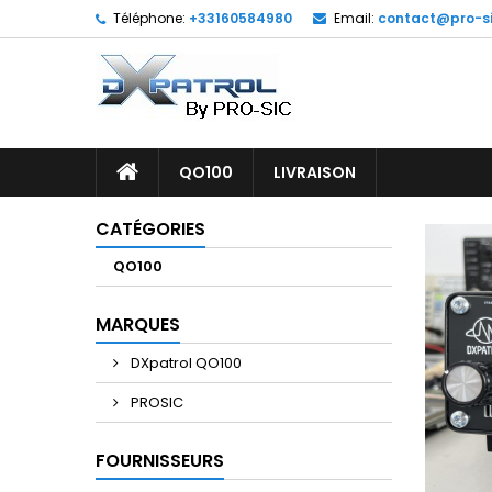
Téléphone:
+33160584980
Email:
contact@pro-si
QO100
LIVRAISON
CATÉGORIES
QO100
MARQUES
DXpatrol QO100
PROSIC
FOURNISSEURS