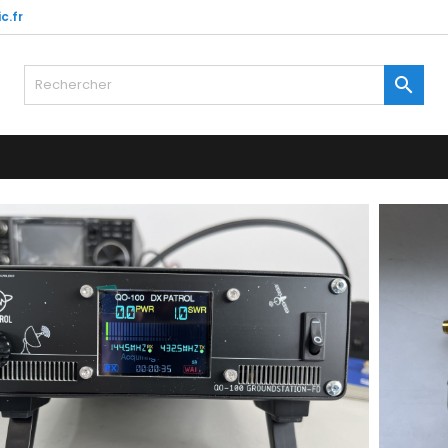
c.fr
